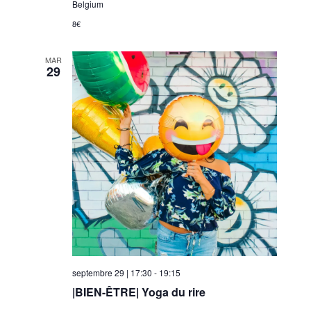
Belgium
8€
MAR
29
septembre 29 | 17:30
-
19:15
|BIEN-ÊTRE| Yoga du rire