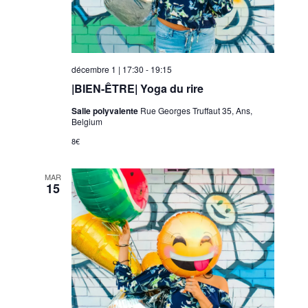
décembre 1 | 17:30
-
19:15
|BIEN-ÊTRE| Yoga du rire
Salle polyvalente
Rue Georges Truffaut 35, Ans,
Belgium
8€
MAR
15