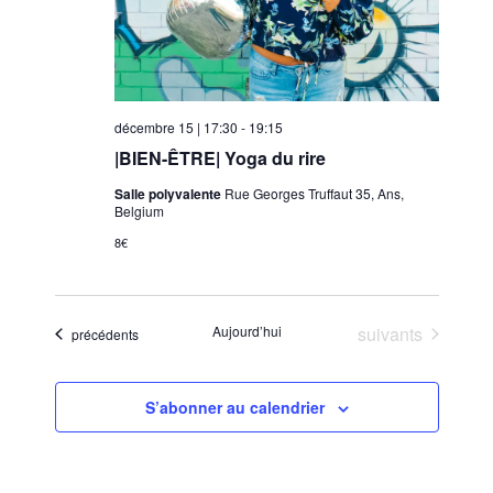
décembre 15 | 17:30
-
19:15
|BIEN-ÊTRE| Yoga du rire
Salle polyvalente
Rue Georges Truffaut 35, Ans,
Belgium
8€
Évènements
Aujourd’hui
suivants
Évènements
précédents
S’abonner au calendrier