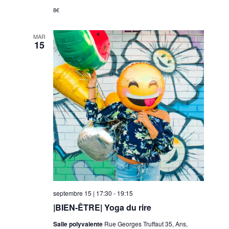
.
e
l
8€
m
t
e
MAR
a
15
n
t
t
i
o
n
s
septembre 15 | 17:30
-
19:15
|BIEN-ÊTRE| Yoga du rire
Salle polyvalente
Rue Georges Truffaut 35, Ans,