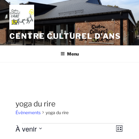
Aller
au
contenu
principal
CENTRE CULTUREL D'ANS
Menu
yoga du rire
Évènements
yoga du rire
Évènements
À venir
N
N
L
a
a
i
S