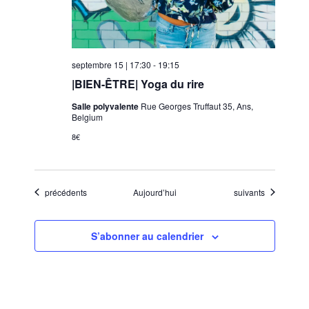
septembre 15 | 17:30
-
19:15
|BIEN-ÊTRE| Yoga du rire
Salle polyvalente
Rue Georges Truffaut 35, Ans,
Belgium
8€
Évènements
Évènements
précédents
Aujourd’hui
suivants
S’abonner au calendrier