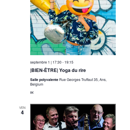
n
t
t
i
o
n
s
septembre 1 | 17:30
-
19:15
|BIEN-ÊTRE| Yoga du rire
Salle polyvalente
Rue Georges Truffaut 35, Ans,
Belgium
8€
VEN
4