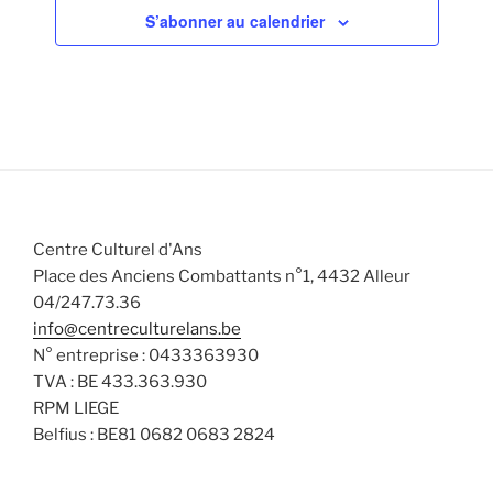
v
n
n
n
n
n
n
n
a
n
S’abonner au calendrier
s
s
s
s
s
s
s
v
t
t
t
t
t
t
t
è
t
s
è
s
s
s
s
s
s
s
e
n
n
u
.
e
e
l
m
m
t
e
e
a
n
n
t
t
t
i
Centre Culturel d'Ans
s
o
Place des Anciens Combattants n°1, 4432 Alleur
n
04/247.73.36
s
info@centreculturelans.be
N° entreprise : 0433363930
TVA : BE 433.363.930
RPM LIEGE
Belfius : BE81 0682 0683 2824