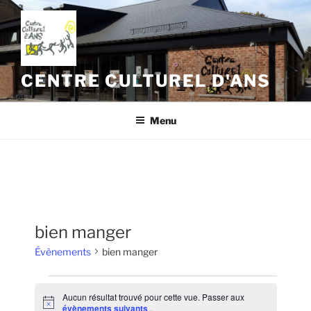
Aller
au
contenu
principal
CENTRE CULTUREL D'ANS
Menu
bien manger
Évènements
bien manger
Évènements
Aucun résultat trouvé pour cette vue. Passer aux
N
évènements suivants
.