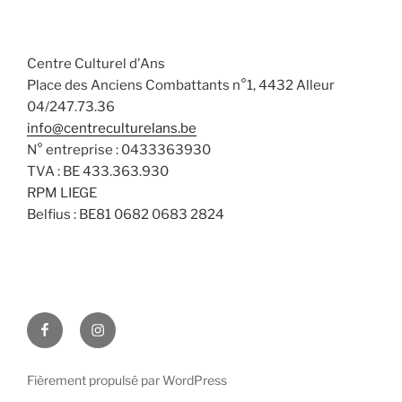
.
e
e
l
m
m
t
e
e
Centre Culturel d'Ans
a
n
n
Place des Anciens Combattants n°1, 4432 Alleur
t
t
04/247.73.36
t
i
info@centreculturelans.be
s
o
N° entreprise : 0433363930
n
TVA : BE 433.363.930
s
RPM LIEGE
Belfius : BE81 0682 0683 2824
Facebook
Instagram
Fièrement propulsé par WordPress