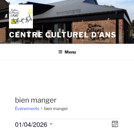
Aller
au
contenu
principal
CENTRE CULTUREL D'ANS
Menu
bien manger
Évènements
bien manger
Évènements
01/04/2026
N
N
M
a
a
o
S