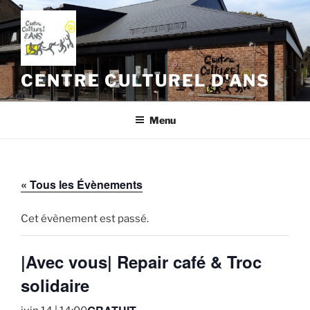
Aller
au
contenu
principal
CENTRE CULTUREL D'ANS
Menu
« Tous les Évènements
Cet évènement est passé.
|Avec vous| Repair café & Troc
solidaire