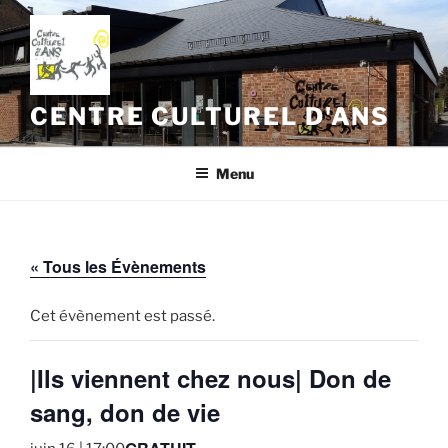
Aller
au
contenu
principal
CENTRE CULTUREL D'ANS
Menu
« Tous les Évènements
Cet évènement est passé.
|Ils viennent chez nous| Don de
sang, don de vie