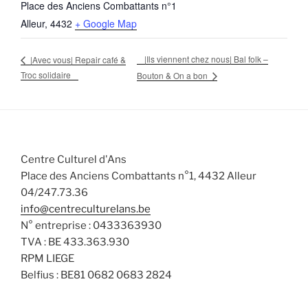
Place des Anciens Combattants n°1
Alleur
,
4432
+ Google Map
|Ils viennent chez nous| Bal folk –
|Avec vous| Repair café &
Troc solidaire
Bouton & On a bon
Centre Culturel d'Ans
Place des Anciens Combattants n°1, 4432 Alleur
04/247.73.36
info@centreculturelans.be
N° entreprise : 0433363930
TVA : BE 433.363.930
RPM LIEGE
Belfius : BE81 0682 0683 2824