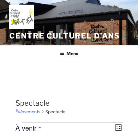
Aller
au
contenu
principal
CENTRE CULTUREL D'ANS
Menu
Spectacle
Évènements
Spectacle
Évènements
À venir
N
N
L
a
a
i
S