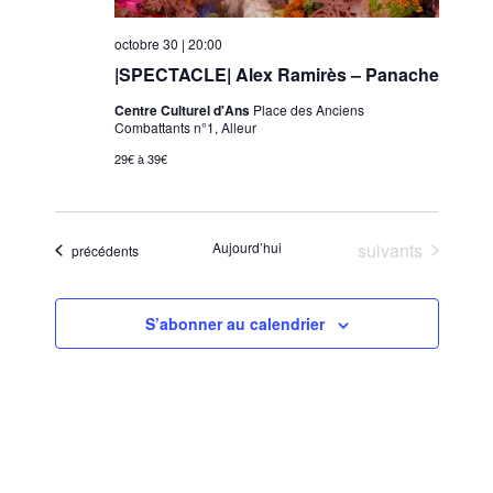
octobre 30 | 20:00
|SPECTACLE| Alex Ramirès – Panache
Centre Culturel d'Ans
Place des Anciens
Combattants n°1, Alleur
29€ à 39€
Évènements
Aujourd’hui
suivants
Évènements
précédents
S’abonner au calendrier