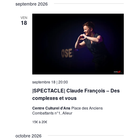
s
septembre 2026
v
é
v
t
i
l
i
e
VEN
g
e
18
g
a
c
a
t
t
t
i
i
i
o
o
n
o
n
n
d
n
e
e
p
z
v
septembre 18 | 20:00
a
u
u
|SPECTACLE| Claude François – Des
r
n
e
complexes et vous
c
e
s
Centre Culturel d'Ans
Place des Anciens
d
o
É
Combattants n°1, Alleur
a
n
v
15€ à 20€
t
s
è
e
octobre 2026
n
u