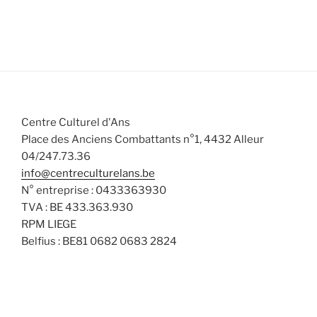
.
e
s
s
s
s
s
s
s
e
l
m
m
t
e
e
a
n
n
t
t
t
i
s
o
Centre Culturel d'Ans
n
Place des Anciens Combattants n°1, 4432 Alleur
s
04/247.73.36
info@centreculturelans.be
N° entreprise : 0433363930
TVA : BE 433.363.930
RPM LIEGE
Belfius : BE81 0682 0683 2824