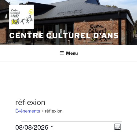
Aller
au
contenu
principal
CENTRE CULTUREL D'ANS
Menu
réflexion
Évènements
réflexion
Évènements
08/08/2026
N
N
M
a
a
o
S