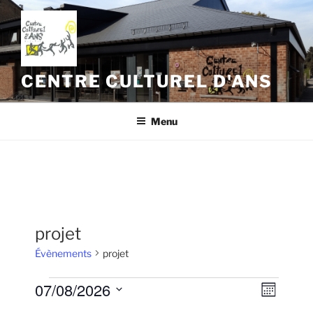
Aller
au
contenu
principal
CENTRE CULTUREL D'ANS
Menu
projet
Évènements
projet
Évènements
07/08/2026
N
N
M
a
a
o
S