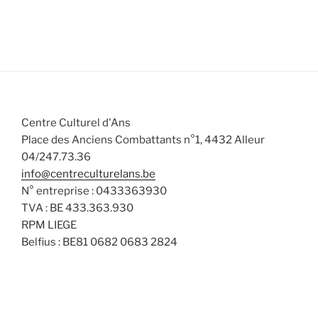
.
e
s
s
s
s
s
s
s
e
l
m
m
t
e
e
a
n
n
t
t
t
i
s
o
Centre Culturel d'Ans
n
Place des Anciens Combattants n°1, 4432 Alleur
s
04/247.73.36
info@centreculturelans.be
N° entreprise : 0433363930
TVA : BE 433.363.930
RPM LIEGE
Belfius : BE81 0682 0683 2824