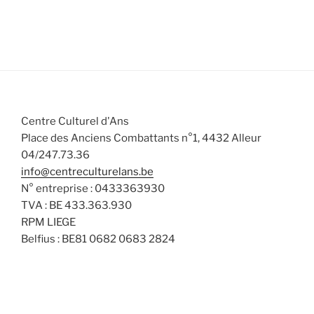
.
e
s
s
s
s
s
s
s
e
l
m
m
t
e
e
a
n
n
t
t
t
i
s
o
Centre Culturel d'Ans
n
Place des Anciens Combattants n°1, 4432 Alleur
s
04/247.73.36
info@centreculturelans.be
N° entreprise : 0433363930
TVA : BE 433.363.930
RPM LIEGE
Belfius : BE81 0682 0683 2824