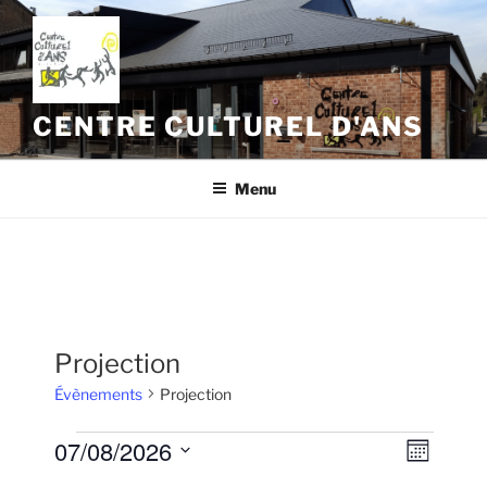
Aller
au
contenu
principal
CENTRE CULTUREL D'ANS
Menu
Projection
Évènements
Projection
Évènements
07/08/2026
N
N
M
a
a
o
S