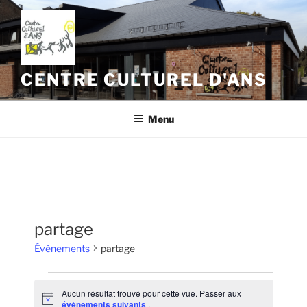
Aller
au
contenu
principal
CENTRE CULTUREL D'ANS
Menu
partage
Évènements
partage
Évènements
Aucun résultat trouvé pour cette vue. Passer aux
N
évènements suivants
.