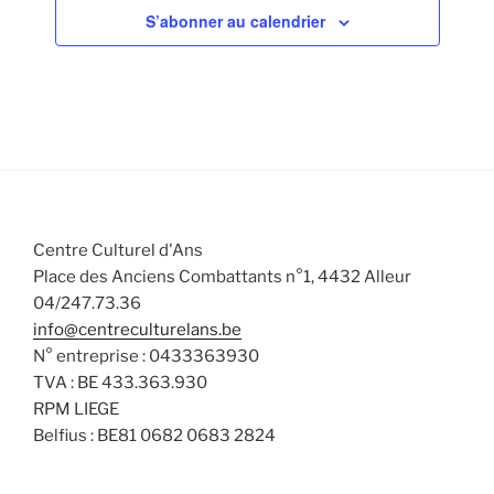
v
n
n
n
n
n
n
n
a
n
S’abonner au calendrier
s
s
s
s
s
s
s
v
t
t
t
t
t
t
t
è
t
s
è
s
s
s
s
s
s
s
e
n
n
u
.
e
e
l
m
m
t
e
e
a
n
n
t
t
t
i
Centre Culturel d'Ans
s
o
Place des Anciens Combattants n°1, 4432 Alleur
n
04/247.73.36
s
info@centreculturelans.be
N° entreprise : 0433363930
TVA : BE 433.363.930
RPM LIEGE
Belfius : BE81 0682 0683 2824