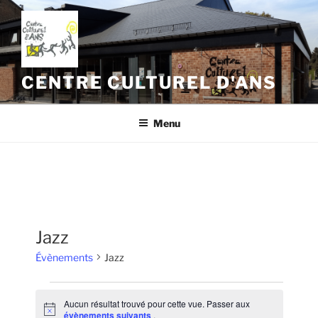
Aller
au
contenu
principal
CENTRE CULTUREL D'ANS
Menu
Jazz
Évènements
Jazz
Évènements
Aucun résultat trouvé pour cette vue. Passer aux
N
évènements suivants
.