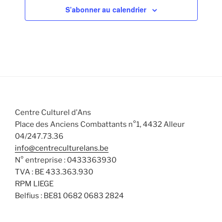
v
n
n
n
n
n
n
n
a
n
S’abonner au calendrier
s
s
s
s
s
s
s
v
t
t
t
t
t
t
t
è
t
s
è
s
s
s
s
s
s
s
e
n
n
u
.
e
e
l
m
m
t
e
e
a
n
n
t
t
t
i
Centre Culturel d'Ans
s
o
Place des Anciens Combattants n°1, 4432 Alleur
n
04/247.73.36
s
info@centreculturelans.be
N° entreprise : 0433363930
TVA : BE 433.363.930
RPM LIEGE
Belfius : BE81 0682 0683 2824