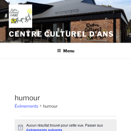
Aller
au
contenu
principal
CENTRE CULTUREL D'ANS
Menu
humour
Évènements
humour
Évènements
Aucun résultat trouvé pour cette vue. Passer aux
N
évènements suivants
.