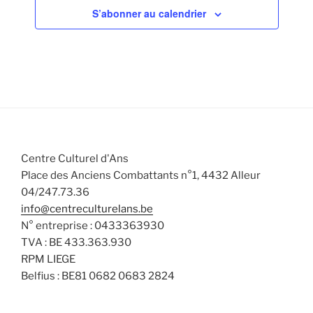
v
n
n
n
n
n
n
n
a
n
S’abonner au calendrier
s
s
s
s
s
s
s
v
t
t
t
t
t
t
t
è
t
s
è
s
s
s
s
s
s
s
e
n
n
u
.
e
e
l
m
m
t
e
e
a
n
n
t
t
t
i
Centre Culturel d'Ans
s
o
Place des Anciens Combattants n°1, 4432 Alleur
n
04/247.73.36
s
info@centreculturelans.be
N° entreprise : 0433363930
TVA : BE 433.363.930
RPM LIEGE
Belfius : BE81 0682 0683 2824