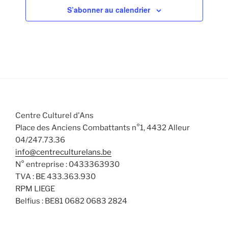
v
n
n
n
n
n
n
n
a
n
S’abonner au calendrier
s
s
s
s
s
s
s
v
t
t
t
t
t
t
t
è
t
s
è
s
s
s
s
s
s
s
e
n
n
u
.
e
e
l
m
m
t
e
e
a
n
n
t
t
t
i
Centre Culturel d'Ans
s
o
Place des Anciens Combattants n°1, 4432 Alleur
n
04/247.73.36
s
info@centreculturelans.be
N° entreprise : 0433363930
TVA : BE 433.363.930
RPM LIEGE
Belfius : BE81 0682 0683 2824