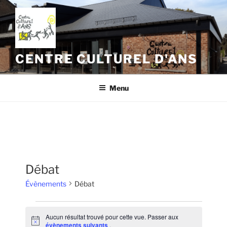
Aller
au
contenu
principal
CENTRE CULTUREL D'ANS
Menu
Débat
Évènements
Débat
Évènements
Aucun résultat trouvé pour cette vue. Passer aux
N
évènements suivants
.