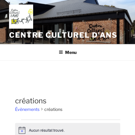
Aller
au
contenu
principal
CENTRE CULTUREL D'ANS
Menu
créations
Évènements
créations
Évènements
Aucun résultat trouvé.
N