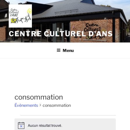
Aller
au
contenu
principal
CENTRE CULTUREL D'ANS
Menu
consommation
Évènements
consommation
Évènements
Aucun résultat trouvé.
N