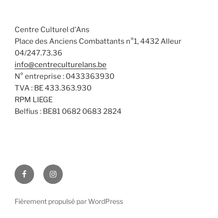
a
n
v
t
s
è
e
Centre Culturel d'Ans
n
u
.
Place des Anciens Combattants n°1, 4432 Alleur
e
l
04/247.73.36
m
t
info@centreculturelans.be
e
a
N° entreprise : 0433363930
n
t
TVA : BE 433.363.930
t
i
RPM LIEGE
Belfius : BE81 0682 0683 2824
o
n
s
Facebook
Instagram
Fièrement propulsé par WordPress