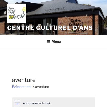
Aller
au
contenu
principal
CENTRE CULTUREL D'ANS
Menu
aventure
Évènements
aventure
Évènements
Aucun résultat trouvé.
N