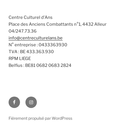
a
n
v
t
s
è
e
Centre Culturel d'Ans
n
u
.
Place des Anciens Combattants n°1, 4432 Alleur
e
l
04/247.73.36
m
t
info@centreculturelans.be
e
a
N° entreprise : 0433363930
n
t
TVA : BE 433.363.930
t
i
RPM LIEGE
Belfius : BE81 0682 0683 2824
o
n
s
Facebook
Instagram
Fièrement propulsé par WordPress