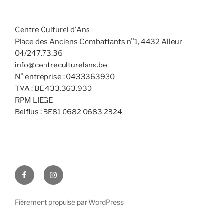
a
n
v
t
s
è
e
Centre Culturel d'Ans
n
u
.
Place des Anciens Combattants n°1, 4432 Alleur
e
l
04/247.73.36
m
t
info@centreculturelans.be
e
a
N° entreprise : 0433363930
n
t
TVA : BE 433.363.930
t
i
RPM LIEGE
Belfius : BE81 0682 0683 2824
o
n
s
Facebook
Instagram
Fièrement propulsé par WordPress