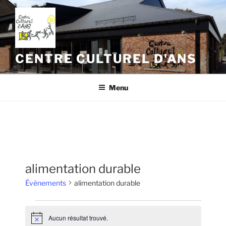
Aller
au
contenu
principal
CENTRE CULTUREL D'ANS
Menu
alimentation durable
Évènements
alimentation durable
Évènements
Aucun résultat trouvé.
N