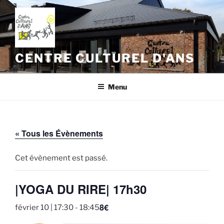
Aller
au
contenu
principal
CENTRE CULTUREL D'ANS
Menu
« Tous les Évènements
Cet évènement est passé.
|YOGA DU RIRE| 17h30
8€
février 10 | 17:30
-
18:45