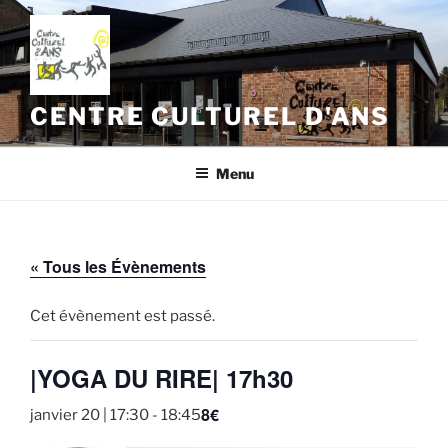
Aller
au
contenu
principal
CENTRE CULTUREL D'ANS
Menu
« Tous les Évènements
Cet évènement est passé.
|YOGA DU RIRE| 17h30
8€
janvier 20 | 17:30
-
18:45