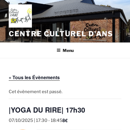
Aller
au
contenu
principal
CENTRE CULTUREL D'ANS
Menu
« Tous les Évènements
Cet évènement est passé.
|YOGA DU RIRE| 17h30
8€
07/10/2025 | 17:30
-
18:45