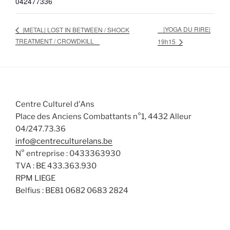
042477336
|YOGA DU RIRE|
|METAL| LOST IN BETWEEN / SHOCK
TREATMENT / CROWDKILL
19h15
Centre Culturel d'Ans
Place des Anciens Combattants n°1, 4432 Alleur
04/247.73.36
info@centreculturelans.be
N° entreprise : 0433363930
TVA : BE 433.363.930
RPM LIEGE
Belfius : BE81 0682 0683 2824