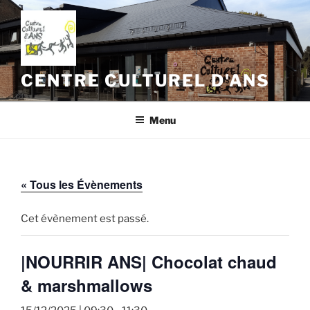
Aller
au
contenu
principal
CENTRE CULTUREL D'ANS
Menu
« Tous les Évènements
Cet évènement est passé.
|NOURRIR ANS| Chocolat chaud
& marshmallows