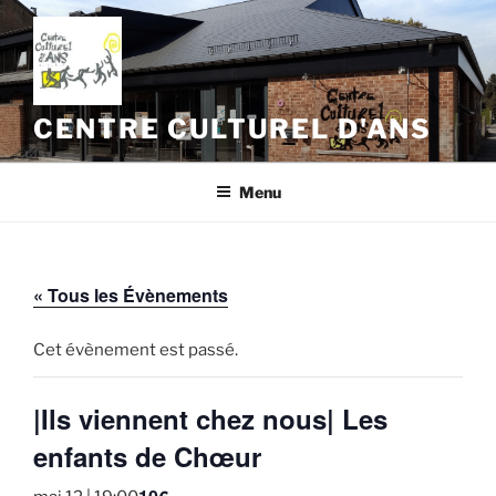
Aller
au
contenu
principal
CENTRE CULTUREL D'ANS
Menu
« Tous les Évènements
Cet évènement est passé.
|Ils viennent chez nous| Les
enfants de Chœur