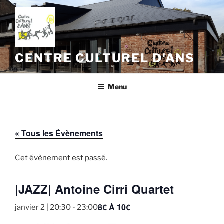
Aller
au
contenu
principal
CENTRE CULTUREL D'ANS
Menu
« Tous les Évènements
Cet évènement est passé.
|JAZZ| Antoine Cirri Quartet
8€ À 10€
janvier 2 | 20:30
-
23:00