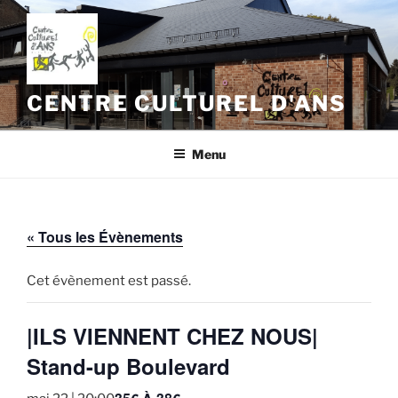
Aller
au
contenu
principal
CENTRE CULTUREL D'ANS
Menu
« Tous les Évènements
Cet évènement est passé.
|ILS VIENNENT CHEZ NOUS|
Stand-up Boulevard