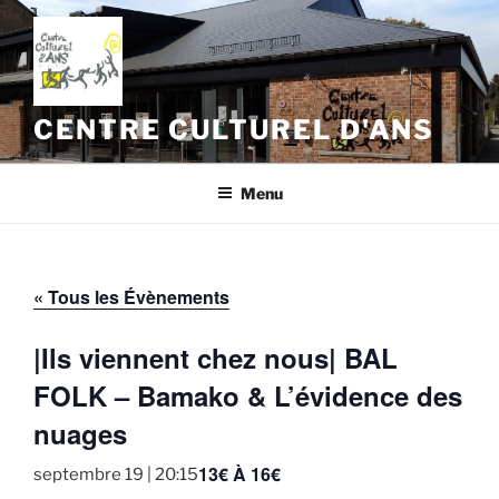
Aller
au
contenu
principal
CENTRE CULTUREL D'ANS
Menu
« Tous les Évènements
|Ils viennent chez nous| BAL
FOLK – Bamako & L’évidence des
nuages
13€ À 16€
septembre 19 | 20:15