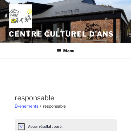
Aller
au
contenu
principal
CENTRE CULTUREL D'ANS
Menu
responsable
Évènements
responsable
Évènements
Aucun résultat trouvé.
N