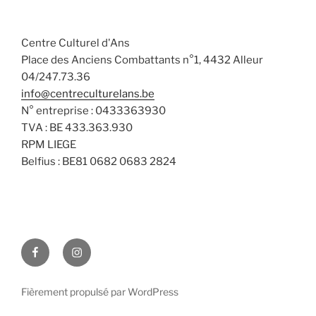
a
n
v
t
s
è
e
Centre Culturel d'Ans
n
u
.
Place des Anciens Combattants n°1, 4432 Alleur
e
l
04/247.73.36
m
t
info@centreculturelans.be
e
a
N° entreprise : 0433363930
n
t
TVA : BE 433.363.930
t
i
RPM LIEGE
Belfius : BE81 0682 0683 2824
o
n
s
Facebook
Instagram
Fièrement propulsé par WordPress