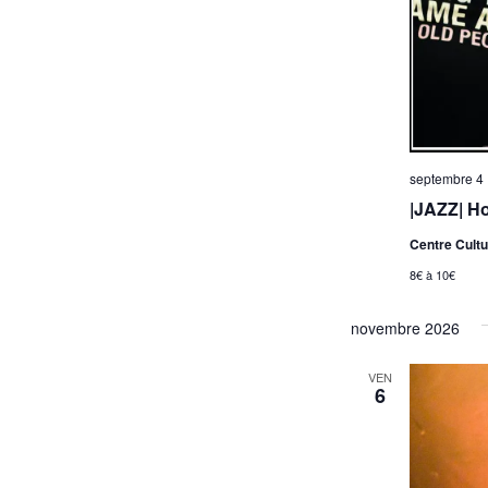
d
a
t
e
.
septembre 4 
|JAZZ| H
Centre Cultu
8€ à 10€
novembre 2026
VEN
6