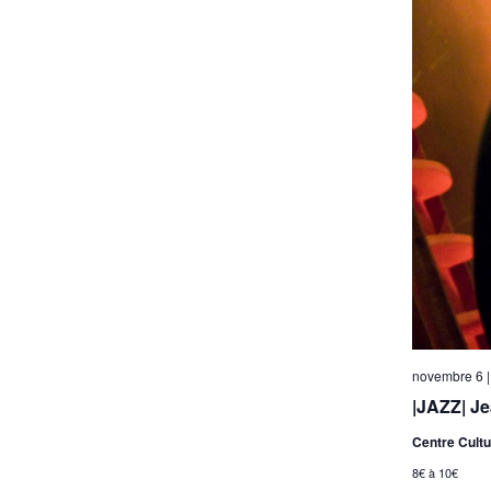
novembre 6 |
|JAZZ| Je
Centre Cultu
8€ à 10€