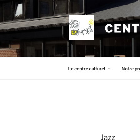
Aller
au
contenu
CENT
principal
Le centre culturel
Notre pr
Jazz