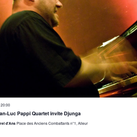
 20:00
an-Luc Pappi Quartet invite Djunga
rel d'Ans
Place des Anciens Combattants n°1, Alleur