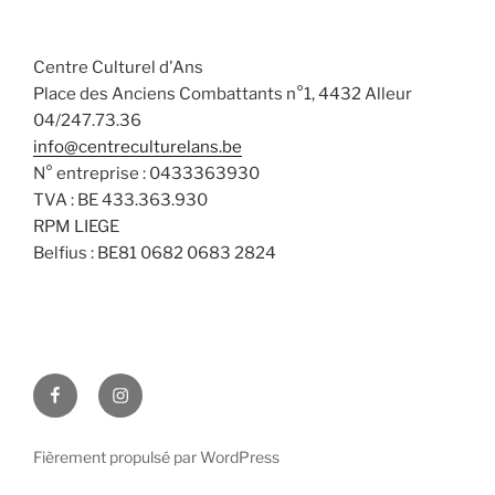
a
n
v
t
s
è
e
Centre Culturel d'Ans
n
u
.
Place des Anciens Combattants n°1, 4432 Alleur
e
l
04/247.73.36
m
t
info@centreculturelans.be
e
a
N° entreprise : 0433363930
n
t
TVA : BE 433.363.930
t
i
RPM LIEGE
Belfius : BE81 0682 0683 2824
o
n
s
Facebook
Instagram
Fièrement propulsé par WordPress