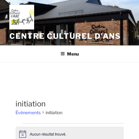
Aller
au
contenu
principal
CENTRE CULTUREL D'ANS
Menu
initiation
Évènements
initiation
Évènements
Aucun résultat trouvé.
N