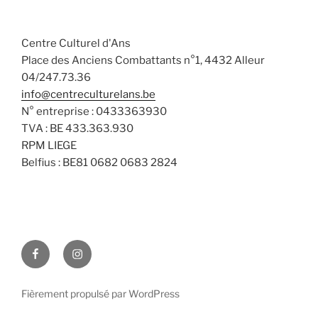
a
n
v
t
s
è
e
Centre Culturel d'Ans
n
u
.
Place des Anciens Combattants n°1, 4432 Alleur
e
l
04/247.73.36
m
t
info@centreculturelans.be
e
a
N° entreprise : 0433363930
n
t
TVA : BE 433.363.930
t
i
RPM LIEGE
Belfius : BE81 0682 0683 2824
o
n
s
Facebook
Instagram
Fièrement propulsé par WordPress