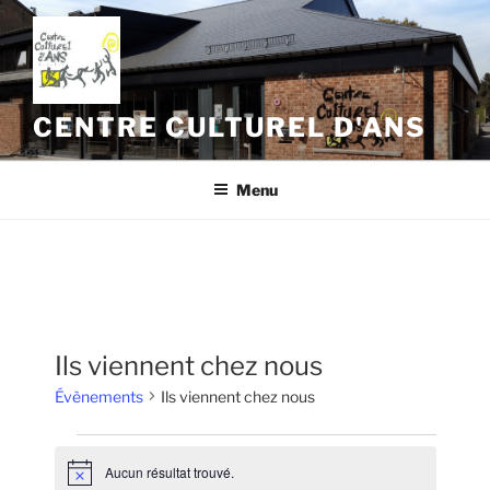
Aller
au
contenu
principal
CENTRE CULTUREL D'ANS
Menu
Ils viennent chez nous
Évènements
Ils viennent chez nous
Évènements
Aucun résultat trouvé.
N