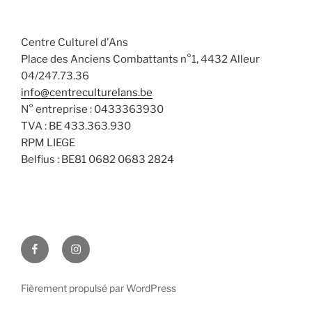
a
n
v
t
s
è
e
Centre Culturel d'Ans
n
u
.
Place des Anciens Combattants n°1, 4432 Alleur
e
l
04/247.73.36
m
t
info@centreculturelans.be
e
a
N° entreprise : 0433363930
n
t
TVA : BE 433.363.930
t
i
RPM LIEGE
Belfius : BE81 0682 0683 2824
o
n
s
Facebook
Instagram
Fièrement propulsé par WordPress