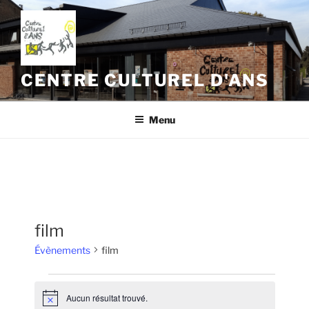
Aller
au
contenu
principal
CENTRE CULTUREL D'ANS
Menu
film
Évènements
film
Évènements
Aucun résultat trouvé.
N