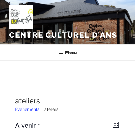
Aller
au
contenu
principal
CENTRE CULTUREL D'ANS
Menu
ateliers
Évènements
ateliers
Évènements
À venir
N
N
L
a
a
i
S