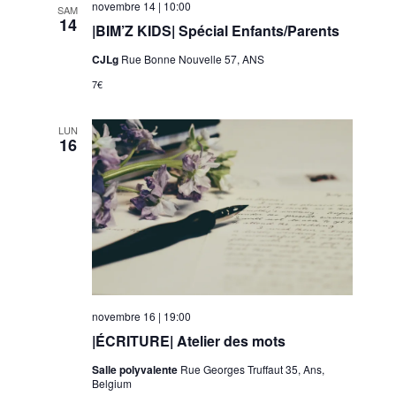
.
novembre 14 | 10:00
SAM
e
l
14
|BIM’Z KIDS| Spécial Enfants/Parents
m
t
e
CJLg
Rue Bonne Nouvelle 57, ANS
a
n
7€
t
t
i
LUN
o
16
n
s
novembre 16 | 19:00
|ÉCRITURE| Atelier des mots
Salle polyvalente
Rue Georges Truffaut 35, Ans,
Belgium