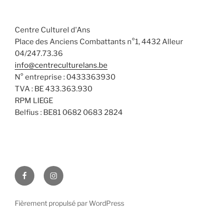
a
n
v
t
s
è
e
Centre Culturel d'Ans
n
u
.
Place des Anciens Combattants n°1, 4432 Alleur
e
l
04/247.73.36
m
t
info@centreculturelans.be
e
a
N° entreprise : 0433363930
n
t
TVA : BE 433.363.930
t
i
RPM LIEGE
Belfius : BE81 0682 0683 2824
o
n
s
Facebook
Instagram
Fièrement propulsé par WordPress