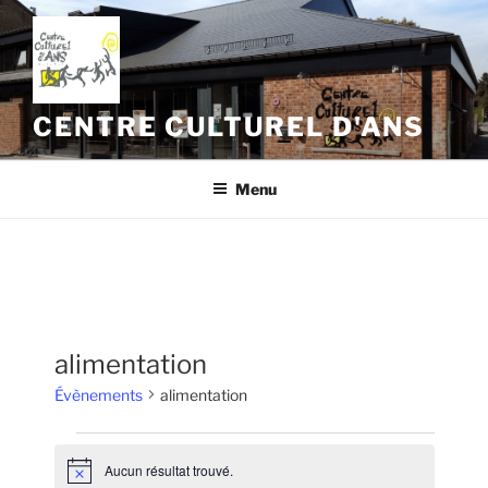
Aller
au
contenu
principal
CENTRE CULTUREL D'ANS
Menu
alimentation
Évènements
alimentation
Évènements
Aucun résultat trouvé.
N