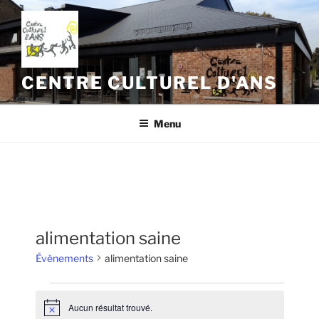
Aller
au
contenu
principal
CENTRE CULTUREL D'ANS
Menu
alimentation saine
Évènements
alimentation saine
Évènements
Aucun résultat trouvé.
N