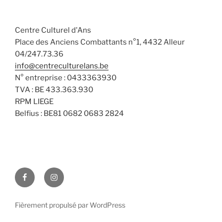
a
n
v
t
s
è
e
Centre Culturel d'Ans
n
u
.
Place des Anciens Combattants n°1, 4432 Alleur
e
l
04/247.73.36
m
t
info@centreculturelans.be
e
a
N° entreprise : 0433363930
n
t
TVA : BE 433.363.930
t
i
RPM LIEGE
Belfius : BE81 0682 0683 2824
o
n
s
Facebook
Instagram
Fièrement propulsé par WordPress