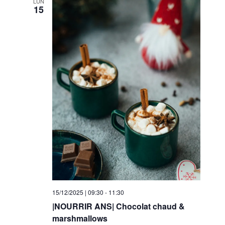
.
LUN
e
15
l
m
t
e
a
n
t
t
i
o
n
s
15/12/2025 | 09:30
-
11:30
|NOURRIR ANS| Chocolat chaud &
marshmallows