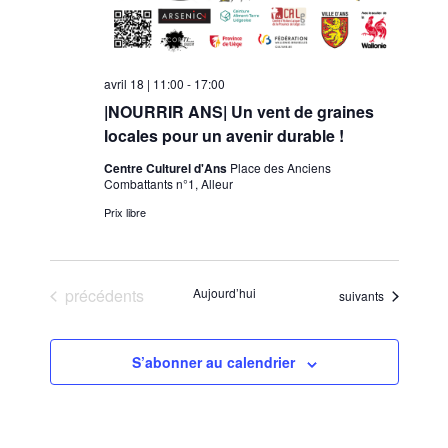
avril 18 | 11:00
-
17:00
|NOURRIR ANS| Un vent de graines
locales pour un avenir durable !
Centre Culturel d'Ans
Place des Anciens
Combattants n°1, Alleur
Prix libre
Évènements
précédents
Aujourd’hui
Évènements
suivants
S’abonner au calendrier