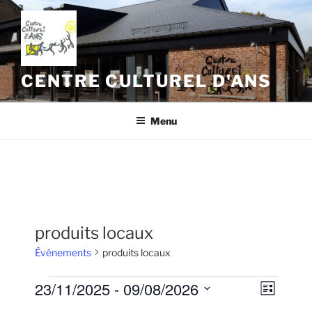
Aller
au
contenu
principal
CENTRE CULTUREL D'ANS
Menu
produits locaux
Évènements
produits locaux
Évènements
23/11/2025
 - 
09/08/2026
N
N
L
a
a
i
S