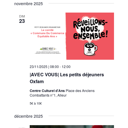
s
novembre 2025
v
é
v
t
i
l
i
e
DIM
g
e
23
g
a
c
a
t
t
t
i
i
i
o
o
n
o
n
n
d
n
23/11/2025 | 08:00
-
12:00
e
e
p
z
|AVEC VOUS| Les petits déjeuners
v
a
u
Oxfam
u
r
n
e
Centre Culturel d'Ans
Place des Anciens
c
e
Combattants n°1, Alleur
s
d
o
É
5€ à 10€
a
n
v
t
décembre 2025
s
è
e
n
u