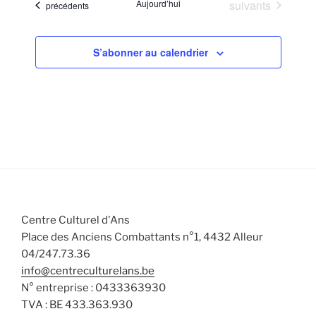
Évènements
Aujourd’hui
suivants
Évènements
précédents
S’abonner au calendrier
Centre Culturel d'Ans
Place des Anciens Combattants n°1, 4432 Alleur
04/247.73.36
info@centreculturelans.be
N° entreprise : 0433363930
TVA : BE 433.363.930