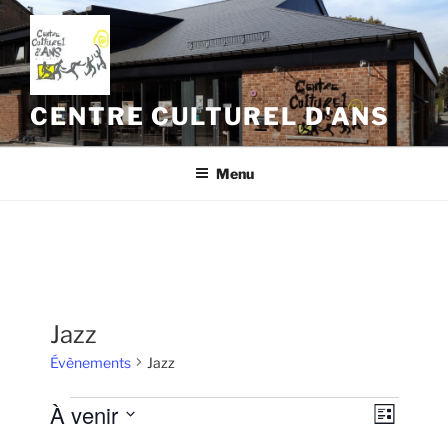
Aller
au
contenu
principal
CENTRE CULTUREL D'ANS
Menu
Jazz
Évènements
Jazz
Évènements
À venir
N
N
L
a
a
i
S