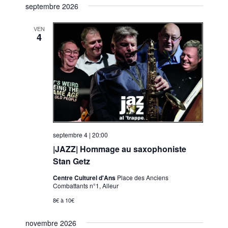
s
septembre 2026
v
é
v
t
i
l
i
e
VEN
g
e
4
g
a
c
a
t
t
t
i
i
i
o
o
n
o
n
n
d
n
e
e
p
z
v
septembre 4 | 20:00
a
u
u
|JAZZ| Hommage au saxophoniste
r
n
e
Stan Getz
c
e
s
Centre Culturel d'Ans
Place des Anciens
d
o
É
Combattants n°1, Alleur
a
n
v
8€ à 10€
t
s
è
e
n
novembre 2026
u