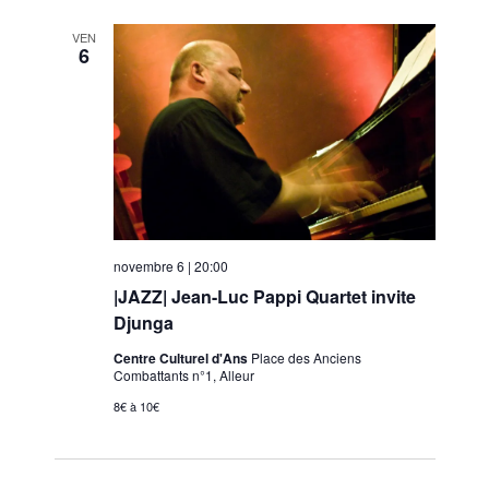
.
e
l
VEN
m
t
6
e
a
n
t
t
i
o
n
s
novembre 6 | 20:00
|JAZZ| Jean-Luc Pappi Quartet invite
Djunga
Centre Culturel d'Ans
Place des Anciens
Combattants n°1, Alleur
8€ à 10€