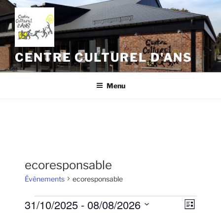
Aller
au
contenu
principal
CENTRE CULTUREL D'ANS
Menu
ecoresponsable
Évènements
ecoresponsable
Évènements
31/10/2025
 - 
08/08/2026
N
N
L
a
a
i
S