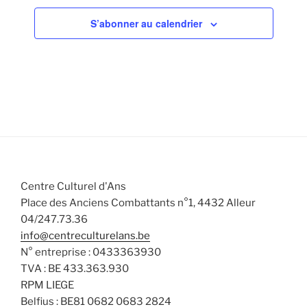
.
e
l
S’abonner au calendrier
m
t
e
a
n
t
t
i
o
n
s
Centre Culturel d'Ans
Place des Anciens Combattants n°1, 4432 Alleur
04/247.73.36
info@centreculturelans.be
N° entreprise : 0433363930
TVA : BE 433.363.930
RPM LIEGE
Belfius : BE81 0682 0683 2824