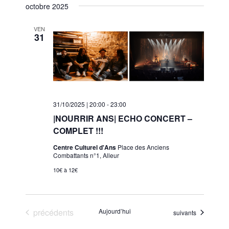
s
octobre 2025
v
é
v
t
i
l
i
e
VEN
g
e
31
g
a
c
a
t
t
t
i
i
i
o
o
n
o
n
31/10/2025 | 20:00
-
23:00
n
d
n
|NOURRIR ANS| ECHO CONCERT –
e
e
p
COMPLET !!!
z
v
a
u
u
Centre Culturel d'Ans
Place des Anciens
r
Combattants n°1, Alleur
n
e
c
e
10€ à 12€
s
d
o
É
a
n
v
t
s
è
Évènements
précédents
Aujourd’hui
Évènements
suivants
e
n
u